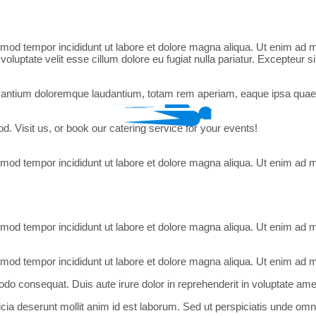
smod tempor incididunt ut labore et dolore magna aliqua. Ut enim ad mi
luptate velit esse cillum dolore eu fugiat nulla pariatur. Excepteur si
santium doloremque laudantium, totam rem aperiam, eaque ipsa quae ab i
d. Visit us, or book our catering service for your events!
smod tempor incididunt ut labore et dolore magna aliqua. Ut enim ad mi
smod tempor incididunt ut labore et dolore magna aliqua. Ut enim ad mi
usmod tempor incididunt ut labore et dolore magna aliqua. Ut enim ad
odo consequat. Duis aute irure dolor in reprehenderit in voluptate ame
ficia deserunt mollit anim id est laborum. Sed ut perspiciatis unde o