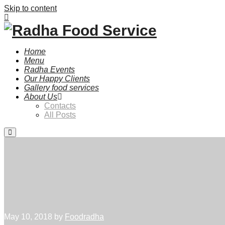
Skip to content
Home
Menu
Radha Events
Our Happy Clients
Gallery food services
About Us
Contacts
All Posts
May 10, 2018
by
Foodradha