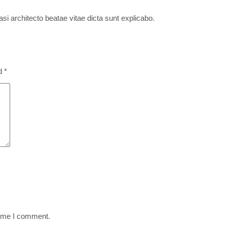
si architecto beatae vitae dicta sunt explicabo.
ed
*
time I comment.